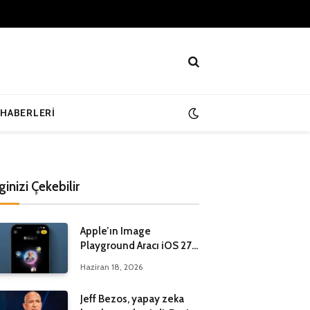
 HABERLERI
lginizi Çekebilir
Apple’ın Image
Playground Aracı iOS 27
ile Yenileniyor
Haziran 18, 2026
Jeff Bezos, yapay zeka