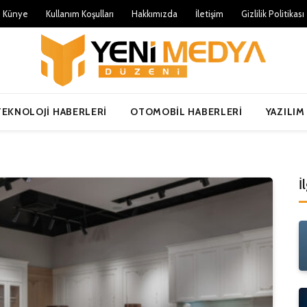
Künye
Kullanım Koşulları
Hakkımızda
İletişim
Gizlilik Politikası
TEKNOLOJI HABERLERI
OTOMOBIL HABERLERI
YAZILIM
İ