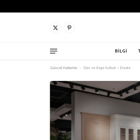
X
Pinterest'in
(Twitter)
BILGI
Güncel Haberler
-
Deri ve Köşe Koltuk – Etsote