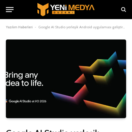
Yazılım Haberleri
-
Google AI Studio yerleşik Android uygulaması geliştirebiliyor, mağazaya gönderebiliyor