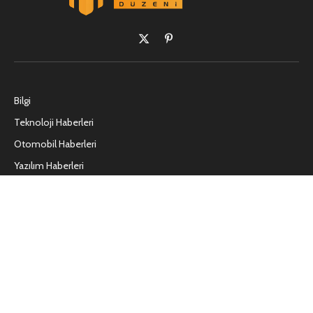
X
Pinterest'in
(Twitter)
Bilgi
Teknoloji Haberleri
Otomobil Haberleri
Yazılım Haberleri
Vs9.net Nedir?
DiyPalletcom.net Nedir?
Networkhocam.com Nedir?
Join Audio Ne Demek?
Künye
Kullanım Koşulları