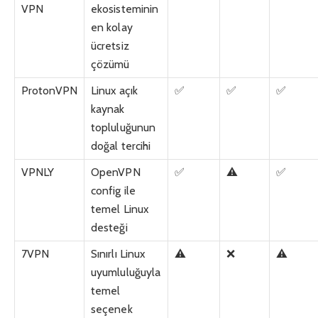
VPN
ekosisteminin
en kolay
ücretsiz
çözümü
ProtonVPN
Linux açık
✅
✅
✅
kaynak
topluluğunun
doğal tercihi
VPNLY
OpenVPN
✅
⚠️
✅
config ile
temel Linux
desteği
7VPN
Sınırlı Linux
⚠️
❌
⚠️
uyumluluğuyla
temel
seçenek