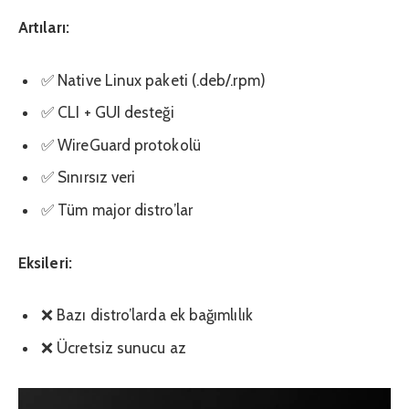
Artıları:
✅ Native Linux paketi (.deb/.rpm)
✅ CLI + GUI desteği
✅ WireGuard protokolü
✅ Sınırsız veri
✅ Tüm major distro’lar
Eksileri:
❌ Bazı distro’larda ek bağımlılık
❌ Ücretsiz sunucu az