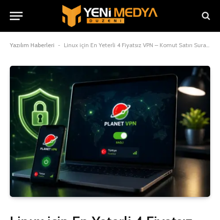
Yazılım Haberleri
-
Linux için En Yeterli 4 Fiyatsız VPN – Komut Satırı Suram Rehberi (2026)