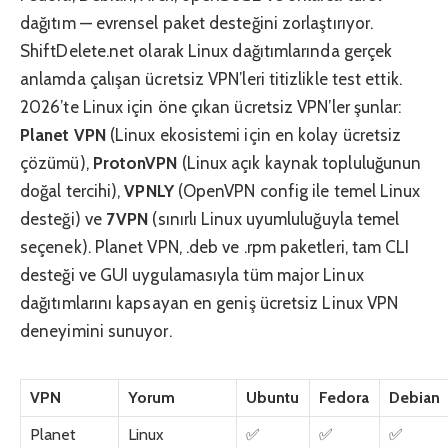
dağıtım — evrensel paket desteğini zorlaştırıyor.
ShiftDelete.net olarak Linux dağıtımlarında gerçek
anlamda çalışan ücretsiz VPN’leri titizlikle test ettik.
2026’te Linux için öne çıkan ücretsiz VPN’ler şunlar:
Planet VPN
(Linux ekosistemi için en kolay ücretsiz
çözümü),
ProtonVPN
(Linux açık kaynak topluluğunun
doğal tercihi),
VPNLY
(OpenVPN config ile temel Linux
desteği) ve
7VPN
(sınırlı Linux uyumluluğuyla temel
seçenek). Planet VPN, .deb ve .rpm paketleri, tam CLI
desteği ve GUI uygulamasıyla tüm major Linux
dağıtımlarını kapsayan en geniş ücretsiz Linux VPN
deneyimini sunuyor.
VPN
Yorum
Ubuntu
Fedora
Debian
Planet
Linux
✅
✅
✅