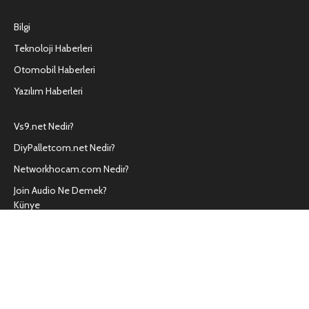
Bilgi
Teknoloji Haberleri
Otomobil Haberleri
Yazılım Haberleri
Vs9.net Nedir?
DiyPalletcom.net Nedir?
Networkhocam.com Nedir?
Join Audio Ne Demek?
Künye
Kullanım Koşulları
Hakkımızda
İletişim