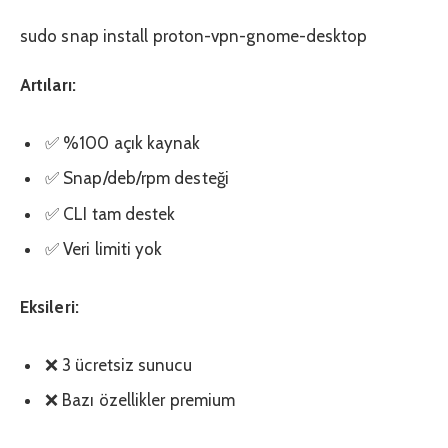
sudo snap install proton-vpn-gnome-desktop
Artıları:
✅ %100 açık kaynak
✅ Snap/deb/rpm desteği
✅ CLI tam destek
✅ Veri limiti yok
Eksileri:
❌ 3 ücretsiz sunucu
❌ Bazı özellikler premium