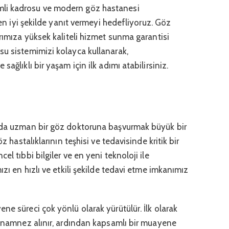
li kadrosu ve modern göz hastanesi
a en iyi şekilde yanıt vermeyi hedefliyoruz. Göz
arımıza yüksek kaliteli hizmet sunma garantisi
su sistemimizi kolayca kullanarak,
ağlıklı bir yaşam için ilk adımı atabilirsiniz.
ında uzman bir göz doktoruna başvurmak büyük bir
öz hastalıklarının teşhisi ve tedavisinde kritik bir
el tıbbi bilgiler ve en yeni teknoloji ile
ızı en hızlı ve etkili şekilde tedavi etme imkanımız
ne süreci çok yönlü olarak yürütülür. İlk olarak
r anamnez alınır, ardından kapsamlı bir muayene