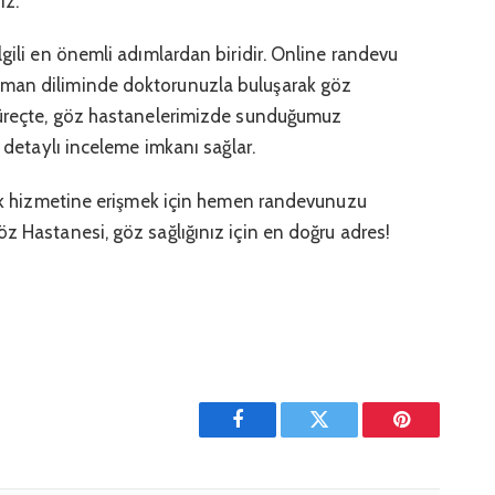
iz.
ilgili en önemli adımlardan biridir. Online randevu
aman diliminde doktorunuzla buluşarak göz
 süreçte, göz hastanelerimizde sunduğumuz
, detaylı inceleme imkanı sağlar.
ğlık hizmetine erişmek için hemen randevunuzu
z Hastanesi, göz sağlığınız için en doğru adres!
Facebook
Twitter
Pinterest'in