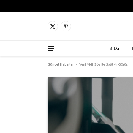
X
Pinterest'in
(Twitter)
BILGI
Güncel Haberler
-
Veni Vidi Göz ile Sağlıklı Görüş