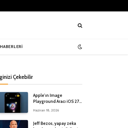
 HABERLERI
lginizi Çekebilir
Apple’ın Image
Playground Aracı iOS 27
ile Yenileniyor
Haziran 18, 2026
Jeff Bezos, yapay zeka