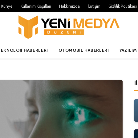
Künye
Kullanım Koşulları
Hakkımızda
İletişim
Gizlilik Politikası
TEKNOLOJI HABERLERI
OTOMOBIL HABERLERI
YAZILIM
İ