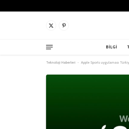
X
Pinterest'in
(Twitter)
BILGI
Teknoloji Haberleri
-
Apple Sports uygulaması Türki