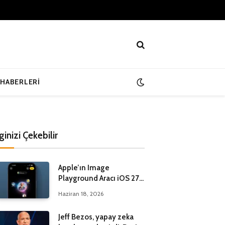
 HABERLERI
lginizi Çekebilir
Apple’ın Image
Playground Aracı iOS 27
ile Yenileniyor
Haziran 18, 2026
Jeff Bezos, yapay zeka