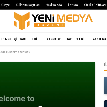
Künye
Kullanım Koşulları
Hakkımızda
İletişim
Gizlilik Politikası
TEKNOLOJI HABERLERI
OTOMOBIL HABERLERI
YAZILIM
ye’de kullanıma sunuldu
İ