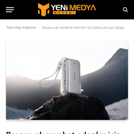
Teknoloji Haberleri
-
Baseus sık seyahat edenler için bataryalı şarj adaptörünü duyurdu