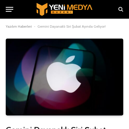
Yazılım Haberleri
-
Gemini Dayanaklı Siri Şubat Ayında Geliyor!