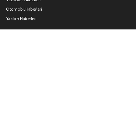
Otomobil Haberleri
Yazılım Haberleri
Vs9.net Nedir?
DiyPalletcom.net Nedir?
Networkhocam.com Nedir?
Join Audio Ne Demek?
Künye
Kullanım Koşulları
Hakkımızda
İletişim