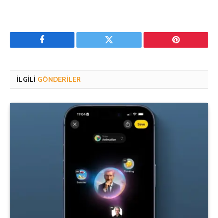
Facebook
Twitter
Pinterest'in
İLGILI
GÖNDERILER