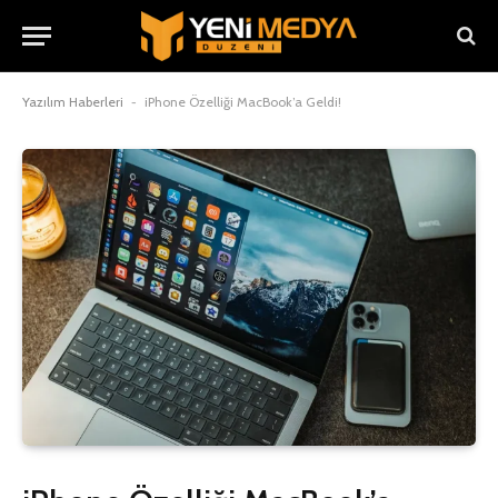
Yazılım Haberleri
-
iPhone Özelliği MacBook’a Geldi!