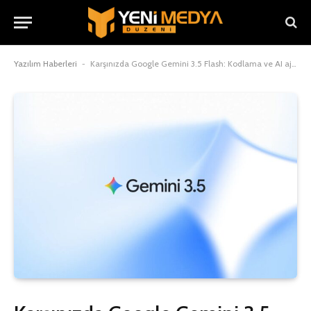
Yazılım Haberleri
-
Karşınızda Google Gemini 3.5 Flash: Kodlama ve AI ajanlarında dev sıçrama