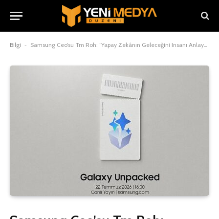
Bilgi
-
Samsung Ceo’su Tm Roh: “Yapay Zekânın Geleceğini Insanı Anlayan Teknolojiler Şekillendirecek”