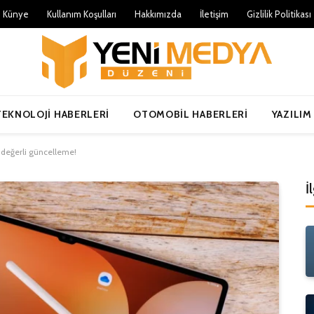
Künye
Kullanım Koşulları
Hakkımızda
İletişim
Gizlilik Politikası
TEKNOLOJI HABERLERI
OTOMOBIL HABERLERI
YAZILIM
değerli güncelleme!
İ