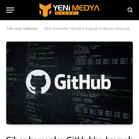
Teknoloji Haberleri
-
Siber korsanlar GitHub’ın kaynak kodlarını satışa çıkardı