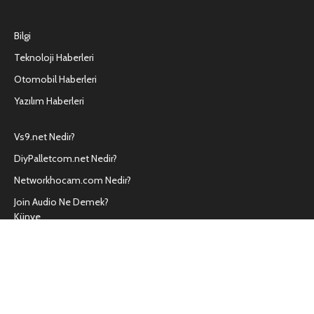
Bilgi
Teknoloji Haberleri
Otomobil Haberleri
Yazılım Haberleri
Vs9.net Nedir?
DiyPalletcom.net Nedir?
Networkhocam.com Nedir?
Join Audio Ne Demek?
Künye
Kullanım Koşulları
Hakkımızda
İletişim