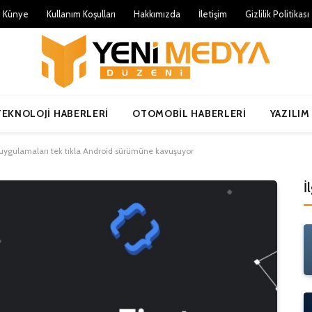
Künye
Kullanım Koşulları
Hakkımızda
İletişim
Gizlilik Politikası
TEKNOLOJI HABERLERI
OTOMOBIL HABERLERI
YAZILIM
 uygulamaları tek tıkla Android sürümüne kavuşuyor
İ