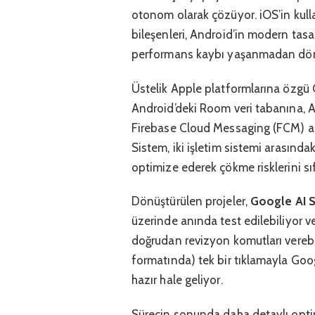
otonom olarak çözüyor. iOS’in kulla
bileşenleri, Android’in modern tasa
performans kaybı yaşanmadan dön
Üstelik Apple platformlarına özgü C
Android’deki Room veri tabanına, Ap
Firebase Cloud Messaging (FCM) alt
Sistem, iki işletim sistemi arasınd
optimize ederek çökme risklerini sıfı
Dönüştürülen projeler,
Google AI S
üzerinde anında test edilebiliyor v
doğrudan revizyon komutları verebil
formatında) tek bir tıklamayla Goo
hazır hale geliyor.
Sürecin sonunda daha detaylı opt