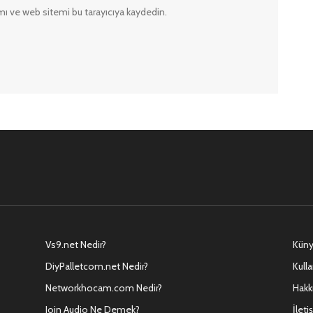
ı ve web sitemi bu tarayıcıya kaydedin.
Vs9.net Nedir?
Kün
DiyPalletcom.net Nedir?
Kulla
Networkhocam.com Nedir?
Hakk
Join Audio Ne Demek?
İleti