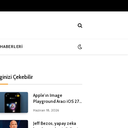
 HABERLERI
lginizi Çekebilir
Apple’ın Image
Playground Aracı iOS 27
ile Yenileniyor
Haziran 18, 2026
Jeff Bezos, yapay zeka