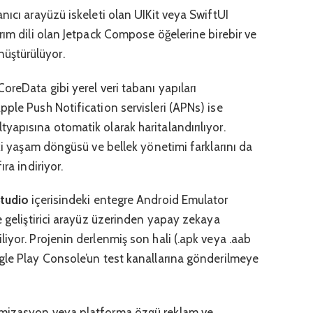
nıcı arayüzü iskeleti olan UIKit veya SwiftUI
rım dili olan Jetpack Compose öğelerine birebir ve
üştürülüyor.
oreData gibi yerel veri tabanı yapıları
ple Push Notification servisleri (APNs) ise
yapısına otomatik olarak haritalandırılıyor.
aki yaşam döngüsü ve bellek yönetimi farklarını da
ra indiriyor.
tudio
içerisindeki entegre Android Emulator
e geliştirici arayüz üzerinden yapay zekaya
iyor. Projenin derlenmiş son hali (.apk veya .aab
gle Play Console’un test kanallarına gönderilmeye
imizasyon veya platforma özgü reklam ve