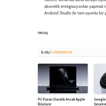
abonelik entegrasyonları yapmak ist
Android Studio ile tam uyumlu bir şe
PAYLAŞ.
İLGILI
GÖNDERILER
PC Pazarı Daraldı Ancak Apple
Google 
Büyüyor
Seçenek