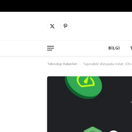
X
Pinterest'in
(Twitter)
BILGI
Teknoloji Haberleri
-
Taşınabilir dünyada milat: iOS