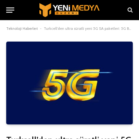
Teknoloji Haberleri
-
Turkcell’den ultra süratli yeni 5G SA paketleri: 5G Boost+ ve 5G Yayıncı