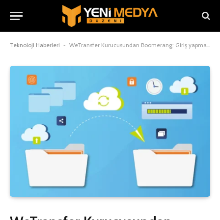
Teknoloji Haberleri
-
WeTransfer Kurucusundan Boomerang: Giriş yapmadan dosya paylaşımı dönemi