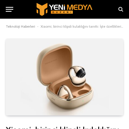
Teknoloji Haberleri
-
Xiaomi, birinci klipsli kulaklığını tanıttı: İşte özellikleri ve fiyatı