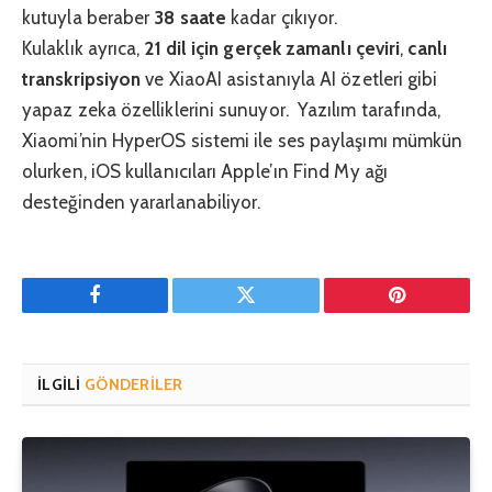
kutuyla beraber
38 saate
kadar çıkıyor.
Kulaklık ayrıca,
21 dil için gerçek zamanlı çeviri
,
canlı
transkripsiyon
ve XiaoAI asistanıyla AI özetleri gibi
yapaz zeka özelliklerini sunuyor. Yazılım tarafında,
Xiaomi’nin HyperOS sistemi ile ses paylaşımı mümkün
olurken, iOS kullanıcıları Apple’ın Find My ağı
desteğinden yararlanabiliyor.
Facebook
Twitter
Pinterest'in
İLGILI
GÖNDERILER