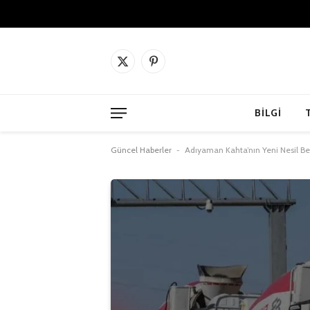
X
Pinterest'in
(Twitter)
BILGI
Güncel Haberler
-
Adıyaman Kahta’nın Yeni Nesil Be