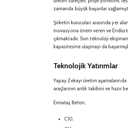
üretim süreçleri, proje yönetimi, t
zamanda büyük başarılar sağlamıştı
Şirketin kurucuları arasında yer ala
inovasyona önem veren ve Endüstri 
çıkmaktadır. Son teknoloji ekipma
kapasitesine ulaşmayı da başarmışl
Teknolojik Yatırımlar
Yapay Zekayı üretim aşamalarında b
araçlarının anlık takibini ve hazır
Ermataş Beton;
C10,