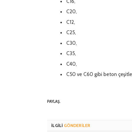
C16,
C20,
C12,
C25,
C30,
C35,
C40,
C50 ve C60 gibi beton çeşitler
PAYLAŞ.
İLGILI
GÖNDERILER