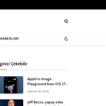
 HABERLERI
lginizi Çekebilir
Apple’ın Image
Playground Aracı iOS 27
ile Yenileniyor
Haziran 18, 2026
Jeff Bezos, yapay zeka