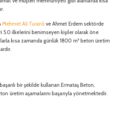
eslimat ve müşteri memnuniyeti gibi alanlarda kısa
r.
n
Mehmet Ali Turanlı
ve Ahmet Erdem sektörde
5.0 ilkelerini benimseyen kişiler olarak öne
nlarla kısa zamanda günlük 1800 m³ beton üretim
ardır.
aşarılı bir şekilde kullanan Ermataş Beton,
 beton üretim aşamalarını başarıyla yönetmektedir.