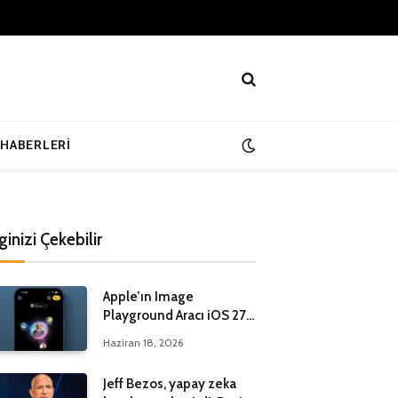
 HABERLERI
lginizi Çekebilir
Apple’ın Image
Playground Aracı iOS 27
ile Yenileniyor
Haziran 18, 2026
Jeff Bezos, yapay zeka