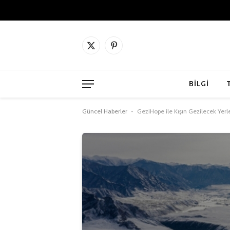
X
Pinterest'in
(Twitter)
BILGI
Güncel Haberler
-
GeziHope ile Kışın Gezilecek Yerl