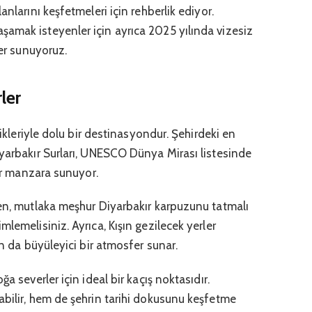
anlarını keşfetmeleri için rehberlik ediyor.
amak isteyenler için ayrıca 2025 yılında vizesiz
ler sunuyoruz.
ler
likleriyle dolu bir destinasyondur. Şehirdeki en
iyarbakır Surları, UNESCO Dünya Mirası listesinde
bir manzara sunuyor.
ken, mutlaka meşhur Diyarbakır karpuzunu tatmalı
lemelisiniz. Ayrıca, Kışın gezilecek yerler
ın da büyüleyici bir atmosfer sunar.
a severler için ideal bir kaçış noktasıdır.
abilir, hem de şehrin tarihi dokusunu keşfetme