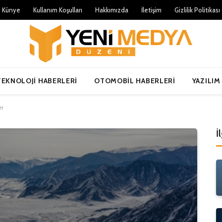
Künye
Kullanım Koşulları
Hakkımızda
İletişim
Gizlilik Politikası
TEKNOLOJI HABERLERI
OTOMOBIL HABERLERI
YAZILIM
er
İ