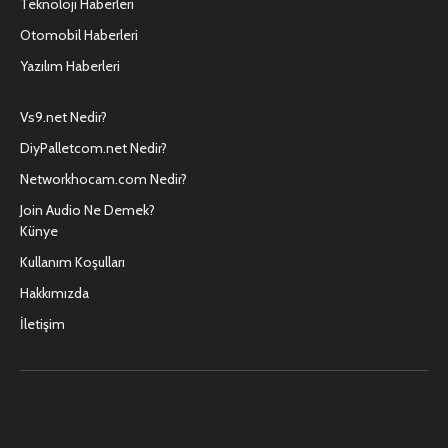
Teknoloji Haberleri
Otomobil Haberleri
Yazılım Haberleri
Vs9.net Nedir?
DiyPalletcom.net Nedir?
Networkhocam.com Nedir?
Join Audio Ne Demek?
Künye
Kullanım Koşulları
Hakkımızda
İletişim