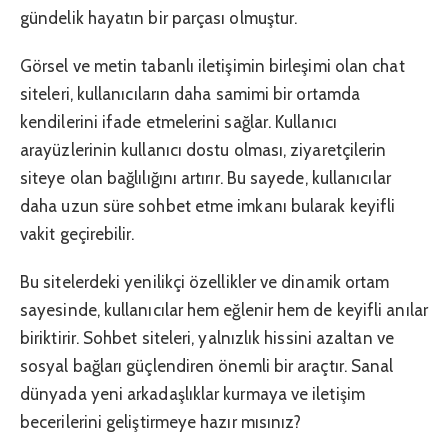
gündelik hayatın bir parçası olmuştur.
Görsel ve metin tabanlı iletişimin birleşimi olan chat
siteleri, kullanıcıların daha samimi bir ortamda
kendilerini ifade etmelerini sağlar. Kullanıcı
arayüzlerinin kullanıcı dostu olması, ziyaretçilerin
siteye olan bağlılığını artırır. Bu sayede, kullanıcılar
daha uzun süre sohbet etme imkanı bularak keyifli
vakit geçirebilir.
Bu sitelerdeki yenilikçi özellikler ve dinamik ortam
sayesinde, kullanıcılar hem eğlenir hem de keyifli anılar
biriktirir. Sohbet siteleri, yalnızlık hissini azaltan ve
sosyal bağları güçlendiren önemli bir araçtır. Sanal
dünyada yeni arkadaşlıklar kurmaya ve iletişim
becerilerini geliştirmeye hazır mısınız?