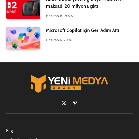
maksadı 20 milyona çıktı
Haziran 8, 2026
Microsoft Copilot için Geri Adım Attı
Haziran 6, 2026
X
Pinterest'in
(Twitter)
Bilgi