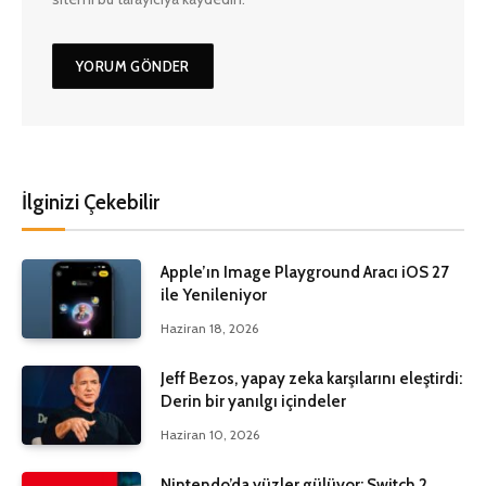
İlginizi Çekebilir
Apple’ın Image Playground Aracı iOS 27
ile Yenileniyor
Haziran 18, 2026
Jeff Bezos, yapay zeka karşılarını eleştirdi:
Derin bir yanılgı içindeler
Haziran 10, 2026
Nintendo’da yüzler gülüyor: Switch 2