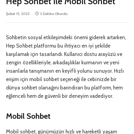
Hep Sohbet ile Mobil Sohbet
Şubat 15, 2025
3 Dakika Okundu
Sohbetin sosyal etkileşimdeki önemi giderek artarken,
Hep Sohbet platformu bu ihtiyacı en iyi şekilde
karşılamak için tasarlandı. Kullanıcı dostu arayüzü ve
zengin özellikleriyle, arkadaşlıklar kurmanın ve yeni
insanlarla tanışmanın en keyifli yolunu sunuyor. Hızlı
erişim için mobil sohbet seçeneği ile cebinizde bir
dünya sohbet olanağını barındıran bu platform, hem
eğlenceli hem de güvenli bir deneyim vadediyor.
Mobil Sohbet
Mobil sohbet, günümüzün hızlı ve hareketli yaşam