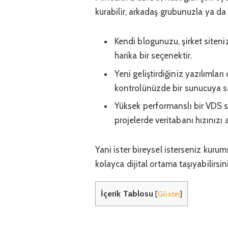
kurabilir, arkadaş grubunuzla ya da t
Kendi blogunuzu, şirket siten
harika bir seçenektir.
Yeni geliştirdiğiniz yazılımlar
kontrolünüzde bir sunucuya s
Yüksek performanslı bir VDS su
projelerde veritabanı hızınızı ar
Yani ister bireysel isterseniz kurum
kolayca dijital ortama taşıyabilirsin
İçerik Tablosu
[
Göster
]