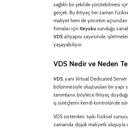
sağlıklı bir şekilde yürütebilmesi i
gerçek. Bu ihtiyaç her zaman fiziks
maliyet hem de yönetim açısından
firmalar için
Keyubu
sunduğu sanal s
VDS
altyapısı sayesinde, işletmele
yaşayabiliyor.
VDS Nedir ve Neden Terc
VDS
, yani Virtual Dedicated Serve
bölünmesiyle oluşturulan bir yapı s
tanımlanır, böylece ihtiyaç duyduğu y
iş süreçlerini kendi kontrolünde sürd
VDS sistemleri, tıpkı fiziksel sunu
zamanda düşük maliyetli oluşuyla da