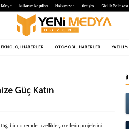
Künye
Kullanım Koşulları
Hakkımızda
İletişim
Gizlilik Politikası
TEKNOLOJI HABERLERI
OTOMOBIL HABERLERI
YAZILIM
n
İ
nize Güç Katın
ığı bir dönemde, özellikle şirketlerin projelerini