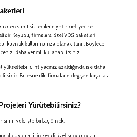
aketleri
u yüzden sabit sistemlerle yetinmek yerine
lmelidir. Keyubu, firmalara özel VDS paketleri
dar kaynak kullanmanıza olanak tanır. Böylece
enizi daha verimli kullanabilirsiniz.
 yükseltebilir, ihtiyacınız azaldığında ise daha
lirsiniz. Bu esneklik, firmaların değişen koşullara
ojeleri Yürütebilirsiniz?
 sınırı yok. İşte birkaç örnek;
unculu oyunlar için kendi özel sunucunuzu