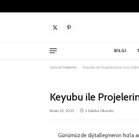
X
Pinterest'in
(Twitter)
BILGI
Güncel Haberler
-
Keyubu ile Projelerinize Güç Katı
Keyubu ile Projeleri
Nisan 23, 2025
3 Dakika Okundu
Günümüzde dijitalleşmenin hızla artt