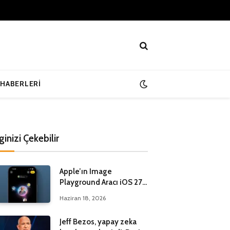
 HABERLERI
lginizi Çekebilir
Apple’ın Image
Playground Aracı iOS 27
ile Yenileniyor
Haziran 18, 2026
Jeff Bezos, yapay zeka