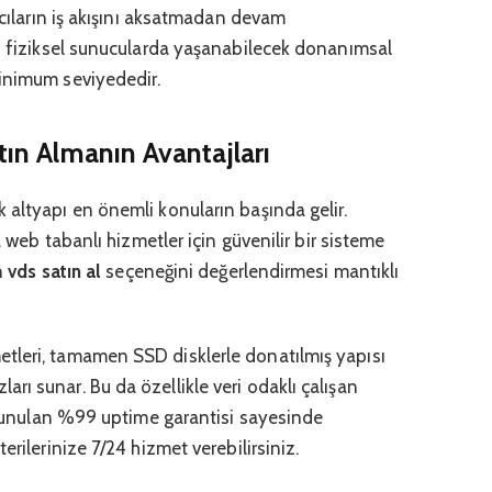
ıcıların iş akışını aksatmadan devam
an fiziksel sunucularda yaşanabilecek donanımsal
minimum seviyededir.
ın Almanın Avantajları
 altyapı en önemli konuların başında gelir.
a web tabanlı hizmetler için güvenilir bir sisteme
n
vds satın al
seçeneğini değerlendirmesi mantıklı
tleri, tamamen SSD disklerle donatılmış yapısı
ı sunar. Bu da özellikle veri odaklı çalışan
. Sunulan %99 uptime garantisi sayesinde
erilerinize 7/24 hizmet verebilirsiniz.