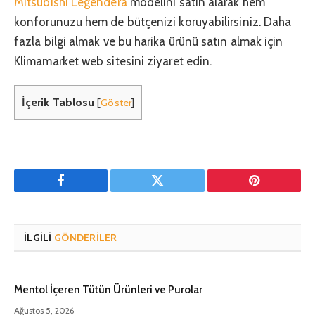
Mitsubishi Legendera
modelini satın alarak hem
konforunuzu hem de bütçenizi koruyabilirsiniz. Daha
fazla bilgi almak ve bu harika ürünü satın almak için
Klimamarket web sitesini ziyaret edin.
İçerik Tablosu
[
Göster
]
Facebook
Twitter
Pinterest'in
İLGILI
GÖNDERILER
Mentol İçeren Tütün Ürünleri ve Purolar
Ağustos 5, 2026