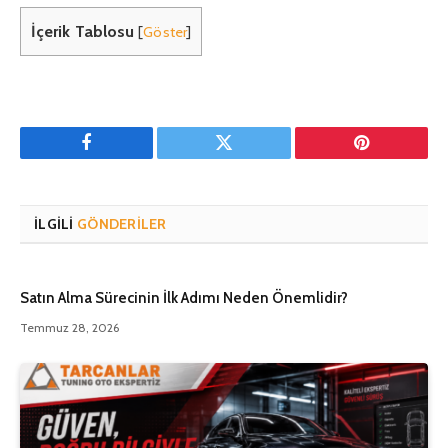
İçerik Tablosu
[
Göster
]
Facebook
Twitter
Pinterest'in
İLGILI
GÖNDERILER
Satın Alma Sürecinin İlk Adımı Neden Önemlidir?
Temmuz 28, 2026