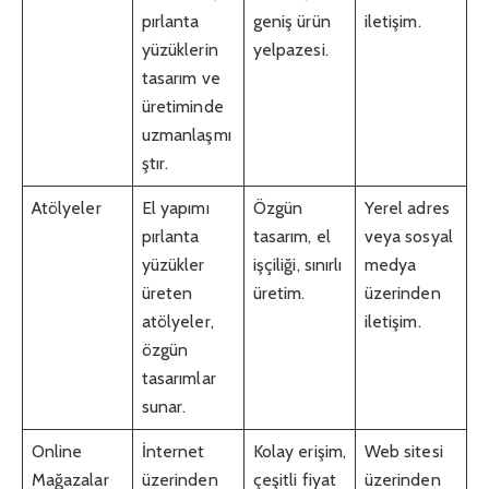
pırlanta
geniş ürün
iletişim.
yüzüklerin
yelpazesi.
tasarım ve
üretiminde
uzmanlaşmı
ştır.
Atölyeler
El yapımı
Özgün
Yerel adres
pırlanta
tasarım, el
veya sosyal
yüzükler
işçiliği, sınırlı
medya
üreten
üretim.
üzerinden
atölyeler,
iletişim.
özgün
tasarımlar
sunar.
Online
İnternet
Kolay erişim,
Web sitesi
Mağazalar
üzerinden
çeşitli fiyat
üzerinden