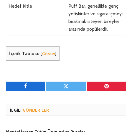
Hedef Kitle
Puff Bar, genellikle genç
yetişkinler ve sigara içmeyi
bırakmak isteyen bireyler
arasında popülerdir.
İçerik Tablosu
[
Göster
]
Facebook
Twitter
Pinterest'in
İLGILI
GÖNDERILER