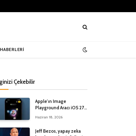
 HABERLERI
lginizi Çekebilir
Apple’ın Image
Playground Aracı iOS 27
ile Yenileniyor
Haziran 18, 2026
Jeff Bezos, yapay zeka