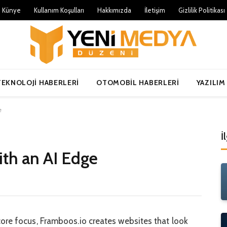
Künye
Kullanım Koşulları
Hakkımızda
İletişim
Gizlilik Politikası
TEKNOLOJI HABERLERI
OTOMOBIL HABERLERI
YAZILIM
e
İ
th an AI Edge
core focus, Framboos.io creates websites that look