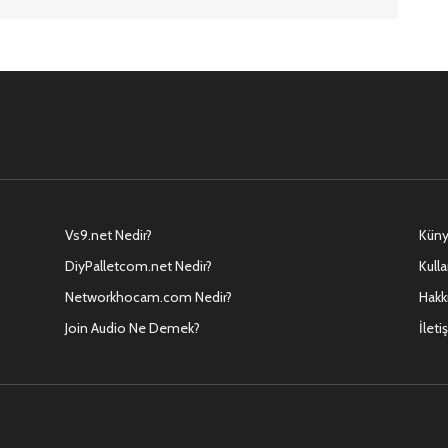
Vs9.net Nedir?
Kün
DiyPalletcom.net Nedir?
Kulla
Networkhocam.com Nedir?
Hakk
Join Audio Ne Demek?
İleti