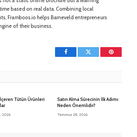
s not a static online brochure but a learning
time based on real data. Combining local
hts, Framboos.io helps Barneveld entrepreneurs
engine of their business.
Facebook
Twitter
Pinterest'in
İçeren Tütün Ürünleri
Satın Alma Sürecinin İlk Adımı
lar
Neden Önemlidir?
5, 2026
Temmuz 28, 2026