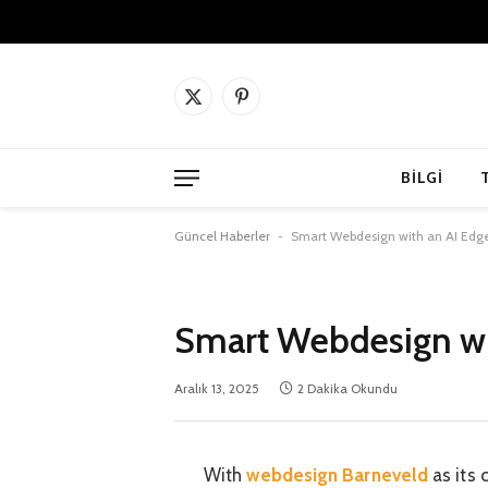
X
Pinterest'in
(Twitter)
BILGI
Güncel Haberler
-
Smart Webdesign with an AI Edg
Smart Webdesign wi
Aralık 13, 2025
2 Dakika Okundu
With
webdesign Barneveld
as its 