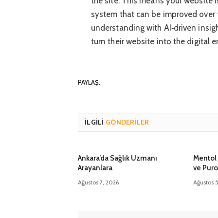
the site. This means your website i
system that can be improved over 
understanding with AI‑driven insig
turn their website into the digital 
PAYLAŞ.
İLGILI
GÖNDERILER
Ankara’da Sağlık Uzmanı
Mentol 
Arayanlara
ve Puro
Ağustos 7, 2026
Ağustos 