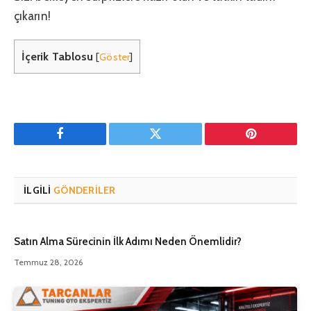
çıkarın!
İçerik Tablosu
[
Göster
]
Facebook
Twitter
Pinterest'in
İLGILI
GÖNDERILER
Satın Alma Sürecinin İlk Adımı Neden Önemlidir?
Temmuz 28, 2026