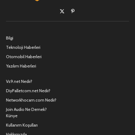
X
Pinterest'in
(Twitter)
Bilgi
Teknoloji Haberleri
Otomobil Haberleri
Yazılım Haberleri
Vs9.net Nedir?
DiyPalletcom.net Nedir?
Networkhocam.com Nedir?
Join Audio Ne Demek?
Künye
Kullanım Koşulları
Hakkımızda