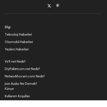
X
Pinterest'in
(Twitter)
Bilgi
Teknoloji Haberleri
Otomobil Haberleri
Yazılım Haberleri
Vs9.net Nedir?
DiyPalletcom.net Nedir?
Networkhocam.com Nedir?
Join Audio Ne Demek?
Künye
Kullanım Koşulları
Hakkımızda