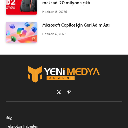
maksadı 20 milyona çıktı
Haziran 8, 2026
Microsoft Copilot için Geri Adım Attı
Haziran 6, 2026
X
Pinterest'in
(Twitter)
Bilgi
Teknoloji Haberleri