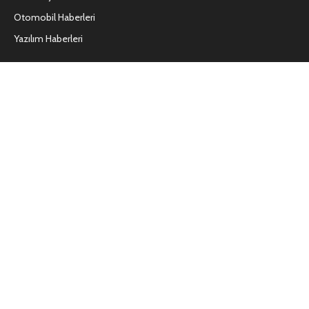
Otomobil Haberleri
Yazılım Haberleri
Vs9.net Nedir?
DiyPalletcom.net Nedir?
Networkhocam.com Nedir?
Join Audio Ne Demek?
Künye
Kullanım Koşulları
Hakkımızda
İletişim