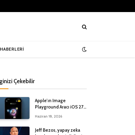
 HABERLERI
lginizi Çekebilir
Apple’ın Image
Playground Aracı iOS 27
ile Yenileniyor
Haziran 18, 2026
Jeff Bezos, yapay zeka