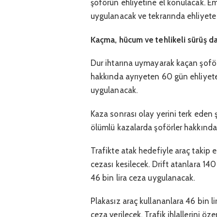
şoförün ehliyetine el konulacak. E
uygulanacak ve tekrarında ehliyete 
Kaçma, hücum ve tehlikeli sürüş da
Dur ihtarına uymayarak kaçan şoförl
hakkında ayrıyeten 60 gün ehliyete
uygulanacak.
Kaza sonrası olay yerini terk eden ş
ölümlü kazalarda şoförler hakkında 
Trafikte atak hedefiyle araç takip 
cezası kesilecek. Drift atanlara 140
46 bin lira ceza uygulanacak.
Plakasız araç kullananlara 46 bin li
ceza verilecek. Trafik ihlallerini