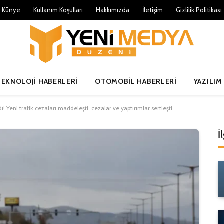
Künye
Kullanım Koşulları
Hakkımızda
İletişim
Gizlilik Politikası
TEKNOLOJI HABERLERI
OTOMOBIL HABERLERI
YAZILIM
! Yeni trafik cezaları maddeleşti, cezalar ve yaptırımlar sertleşti
İ