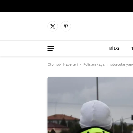
X
Pinterest'in
(Twitter)
BILGI
Otomobil Haberleri
-
Polisten kaçan motorcular yandı