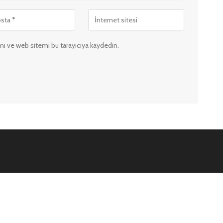
ı ve web sitemi bu tarayıcıya kaydedin.
Vs9.net Nedir?
Kün