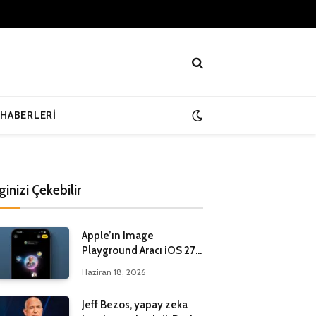
 HABERLERI
lginizi Çekebilir
Apple’ın Image
Playground Aracı iOS 27
ile Yenileniyor
Haziran 18, 2026
Jeff Bezos, yapay zeka