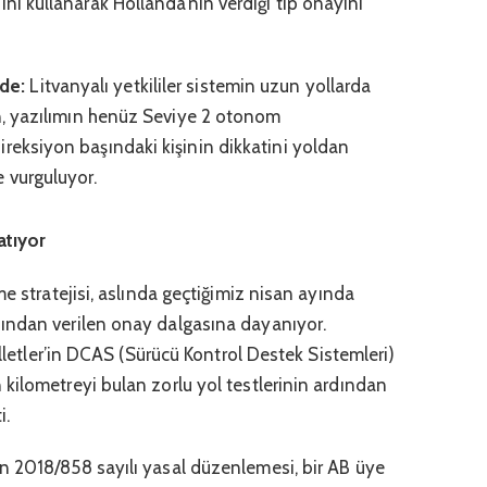
ını kullanarak Hollanda’nın verdiği tip onayını
de:
Litvanyalı yetkililer sistemin uzun yollarda
en, yazılımın henüz Seviye 2 otonom
ireksiyon başındaki kişinin dikkatini yoldan
 vurguluyor.
atıyor
e stratejisi, aslında geçtiğimiz nisan ayında
ından verilen onay dalgasına dayanıyor.
illetler’in DCAS (Sürücü Kontrol Destek Sistemleri)
kilometreyi bulan zorlu yol testlerinin ardından
i.
n 2018/858 sayılı yasal düzenlemesi, bir AB üye