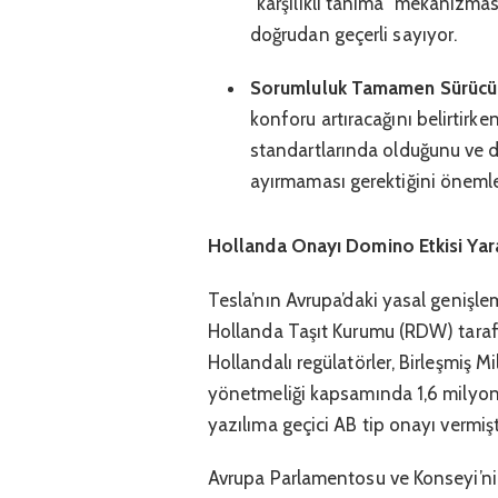
“karşılıklı tanıma” mekanizmas
doğrudan geçerli sayıyor.
Sorumluluk Tamamen Sürücü
konforu artıracağını belirtirk
standartlarında olduğunu ve d
ayırmaması gerektiğini önemle
Hollanda Onayı Domino Etkisi Yar
Tesla’nın Avrupa’daki yasal genişlem
Hollanda Taşıt Kurumu (RDW) taraf
Hollandalı regülatörler, Birleşmiş M
yönetmeliği kapsamında 1,6 milyon 
yazılıma geçici AB tip onayı vermişt
Avrupa Parlamentosu ve Konseyi’ni