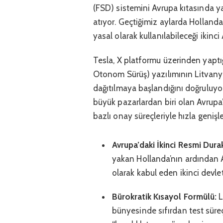
(FSD) sistemini Avrupa kıtasında y
atıyor. Geçtiğimiz aylarda Hollanda
yasal olarak kullanılabileceği ikinci
Tesla, X platformu üzerinden yapt
Otonom Sürüş) yazılımının Litvanya
dağıtılmaya başlandığını doğruluyor
büyük pazarlardan biri olan Avrupa’d
bazlı onay süreçleriyle hızla genişl
Avrupa’daki İkinci Resmi Dura
yakan Hollanda’nın ardından A
olarak kabul eden ikinci devlet
Bürokratik Kısayol Formülü:
L
bünyesinde sıfırdan test süreç