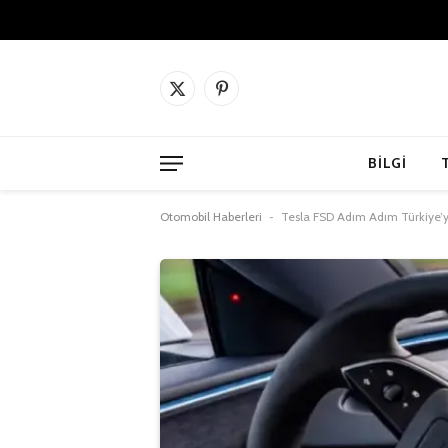
X
Pinterest'in
(Twitter)
BILGI
Otomobil Haberleri
-
Tesla FSD Adım Adım Türkiye’y