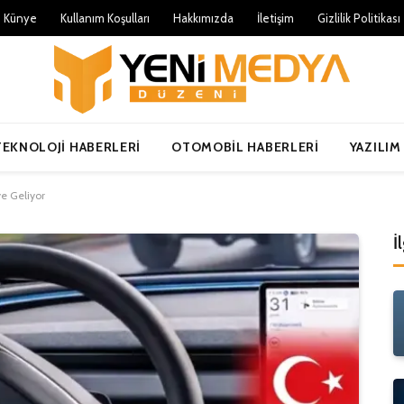
Künye
Kullanım Koşulları
Hakkımızda
İletişim
Gizlilik Politikası
TEKNOLOJI HABERLERI
OTOMOBIL HABERLERI
YAZILIM
e Geliyor
İ