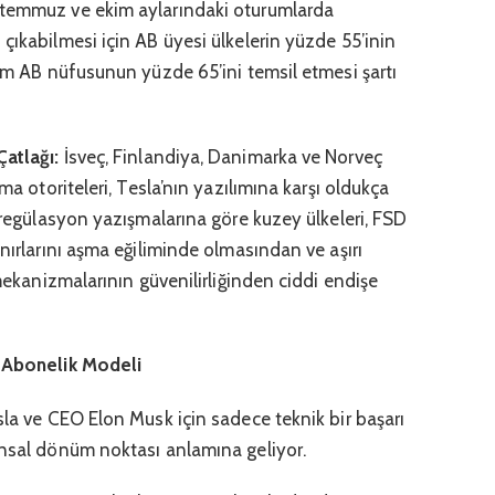
 temmuz ve ekim aylarındaki oturumlarda
çıkabilmesi için AB üyesi ülkelerin yüzde 55’inin
lam AB nüfusunun yüzde 65’ini temsil etmesi şartı
atlağı:
İsveç, Finlandiya, Danimarka ve Norveç
ma otoriteleri, Tesla’nın yazılımına karşı oldukça
n regülasyon yazışmalarına göre kuzey ülkeleri, FSD
ınırlarını aşma eğiliminde olmasından ve aşırı
 mekanizmalarının güvenilirliğinden ciddi endişe
e Abonelik Modeli
sla ve CEO Elon Musk için sadece teknik bir başarı
ansal dönüm noktası anlamına geliyor.