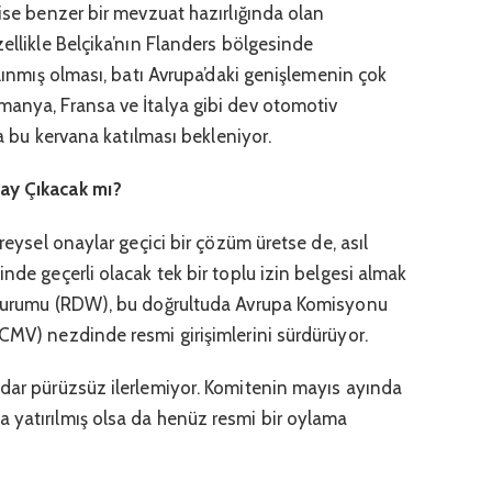
 ise benzer bir mevzuat hazırlığında olan
zellikle Belçika’nın Flanders bölgesinde
alınmış olması, batı Avrupa’daki genişlemenin çok
manya, Fransa ve İtalya gibi dev otomotiv
nda bu kervana katılması bekleniyor.
nay Çıkacak mı?
ireysel onaylar geçici bir çözüm üretse de, asıl
inde geçerli olacak tek bir toplu izin belgesi almak
t Kurumu (RDW), bu doğrultuda Avrupa Komisyonu
CMV) nezdinde resmi girişimlerini sürdürüyor.
adar pürüzsüz ilerlemiyor. Komitenin mayıs ayında
 yatırılmış olsa da henüz resmi bir oylama